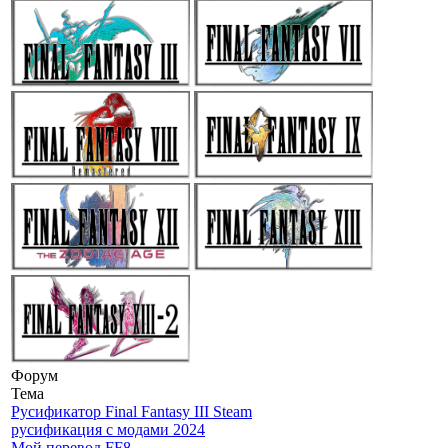
Форум
Тема
Русификатор Final Fantasy III Steam
русификация с модами 2024
Мой перевод FF8