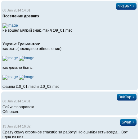
↓
nik1967
08 Jun 2014 14:01
Поселение древних:
не вошёл мягкий знак. Файл t09_01.msd
Ущелье Гульгантов:
как есть (последнее обновление):
как должно быть:
файлы t10_01.msd и t10_02.msd
↓
BukTop
08 Jun 2014 14:31
Сейчас поправлю.
Обновил.
↓
Swan
13 Jun 2014 16:02
Сразу скажу огромное спасибо за работу! Но ошибки есть всегда... Вот
одна из них