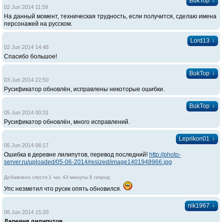
↓
BukTop
02 Jun 2014 11:59
На данный момент, техническая трудность, если получится, сделаю имена
персонажей на русском.
↓
Lord13
02 Jun 2014 14:48
Спасибо большое!
↓
BukTop
03 Jun 2014 22:50
Русификатор обновлён, исправлены некоторые ошибки.
↓
BukTop
05 Jun 2014 00:31
Русификатор обновлён, много исправлений.
↓
Leprikon01
05 Jun 2014 06:17
Ошибка в деревне лилипутов, перевод последний!
http://photo-
server.ru/uploaded/05-06-2014/resized/image1401948966.jpg
Добавлено спустя 1 час 43 минуты 9 секунд:
Упс незметил что русик опять обновился.
↓
nik1967
06 Jun 2014 15:20
Деревня лилипутов