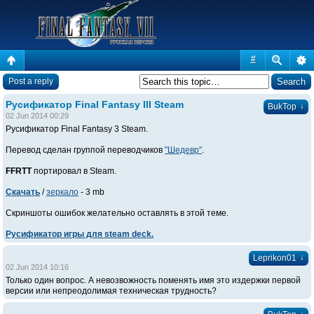
#
Post a reply
Русификатор Final Fantasy III Steam
↓
BukTop
02 Jun 2014 00:29
Русификатор Final Fantasy 3 Steam.
Перевод сделан группой переводчиков
"Шедевр"
.
FFRTT
портировал в Steam.
Скачать
/
зеркало
- 3 mb
Скриншоты ошибок желательно оставлять в этой теме.
Русификатор игры для steam deck.
↓
Leprikon01
02 Jun 2014 10:16
Только один вопрос. А невозвожность поменять имя это издержки первой
версии или непреодолимая техническая трудность?