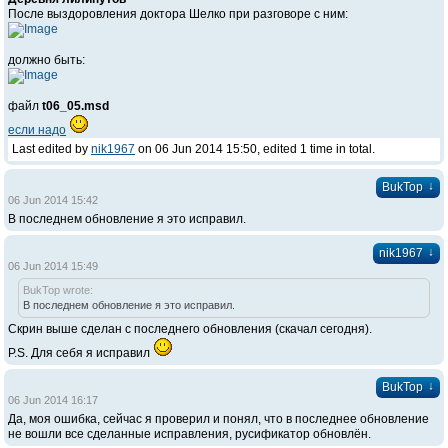
После выздоровления доктора Шелко при разговоре с ним:
должно быть:
файл
t06_05.msd
если надо
Last edited by
nik1967
on 06 Jun 2014 15:50, edited 1 time in total.
↓
BukTop
06 Jun 2014 15:42
В последнем обновление я это исправил.
↓
nik1967
06 Jun 2014 15:49
BukTop wrote:
В последнем обновление я это исправил.
Скрин выше сделан с последнего обновления (скачал сегодня).
P.S. Для себя я исправил
↓
BukTop
06 Jun 2014 16:17
Да, моя ошибка, сейчас я проверил и понял, что в последнее обновление
не вошли все сделанные исправления, русификатор обновлён.