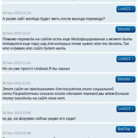
↓
Lord13
30 Nov 2013 10:18
А разве сайт вообще будет жить после выхода перевода?
↓
Shinobi
30 Nov 2013 10:27
Помимо перевода на сайте есть еще Модифицирование и может быть
добавится еще пару игр,для которых тоже нужно что-то делать.Так
что я думаю,что сайт будет жить.
↓
Lord13
30 Nov 2013 12:42
Но он уже просто Undead Я бы сказал
↓
Shinobi
30 Nov 2013 13:01
Этот сайт не предназначен для посиделок,типо социальной
сети.Разработчики сказали когда сделают перевод,мы ждем.Больше
толку заходить на сайт пока нет.
↓
Lord13
30 Nov 2013 13:56
ну да, на форумах сейчас редко кто сидит
↓
BukTop
30 Nov 2013 15:08