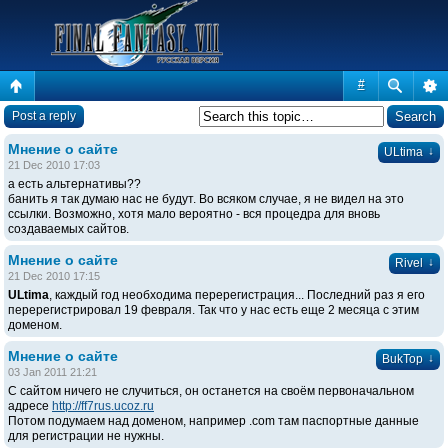
#
Post a reply
Мнение о сайте
↓
ULtima
21 Dec 2010 17:03
а есть альтернативы??
банить я так думаю нас не будут. Во всяком случае, я не видел на это
ссылки. Возможно, хотя мало вероятно - вся процедра для вновь
создаваемых сайтов.
Мнение о сайте
↓
Rivel
21 Dec 2010 17:15
ULtima
, каждый год необходима перерегистрация... Последний раз я его
перерегистрировал 19 февраля. Так что у нас есть еще 2 месяца с этим
доменом.
Мнение о сайте
↓
BukTop
03 Jan 2011 21:21
С сайтом ничего не случиться, он останется на своём первоначальном
адресе
http://ff7rus.ucoz.ru
Потом подумаем над доменом, например .com там паспортные данные
для регистрации не нужны.