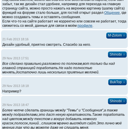
забыт, так же дизайн стал удобнее, например для перехода на главную
страницу сайта, можно просто нажать на верхнюю картинку (шапку сайта)
функций на форуме стало больше, для гостей открыт раздел
Общение
, где
можно создавать темы и оставлять сообщения.
Если что-то на сайте работает не корректно или совсем не работает, тогда
свяжитесь со мной, данные для связи в моём
профиле
.
↓
M-Zolom
21 Feb 2013 18:16
Дизайн удобный, приятно смотреть. Спасибо за него.
↓
Shinobi
29 Nov 2013 17:51
Все сделано правильно,разложено по полочкам,вот только бы над
главной страницей поработать.Не надо полностью
менять,достаточно лишь нескольких приятных мелочей.
↓
BukTop
29 Nov 2013 18:18
Например?
↓
Shinobi
29 Nov 2013 18:47
Более четче сделать границы между "Темы" и "Сообщения",а также
между подразделами,это даст некую креативность.Также поработать
над цветом,между текстом и вокруг добавить немного
красок,полосок,линий...слишком мрачно выглядит сайт.Это лично моё
мнение,так что вы можете даже не слушать меня.