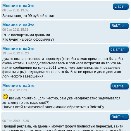
Мнение о сайте
↓
Liade
06 Jan 2011 13:39
Зачем .com, .ru 99 рублей стоит.
Мнение о сайте
↓
BukTop
06 Jan 2011 15:31
RU с паспортными данными.
Кто будет на себя оформлять?
Мнение о сайте
↓
dalamar
19 Jan 2012 18:23
думаю шкала готовности перевода (хотя бы самая примерная) была бы
очень кстати. + народ отписываетесь я пол часа потратил на то что бы
найти сообщения на конец 2011, думал уже загнулись. мы (преданные
фанаты игры) подождем главное что бы был не промт и дело достигло
логического завершения.
Мнение о сайте
↓
ULtima
11 Feb 2012 11:03
весьма приятно. Если честно, сам уже неоднократно задумывался:
хоть кому то это надо ещё?)
Насчет всей технической части можно обратиться к ВиКтоРу.
↓
BukTop
06 Feb 2013 15:30
Прощай реклама, на данный момент форум полностью переехал, зайти
под своим именем, можно как обычно или восстановить пароль, если был