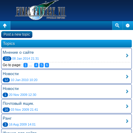
Post a new topic
Topics
Мнение о сайте
110
08 Jan 2014 21:31
Go to page:
…
1
4
5
6
Новости
12
10 Jan 2010 10:20
Новости
1
20 Nov 2009 12:30
Почтовый ящик.
16
03 Nov 2009 21:41
Ранг
3
16 Aug 2009 14:01