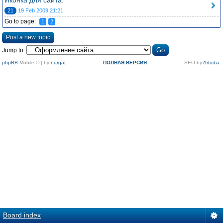
Иконка для сайта.
21
19 Feb 2009 21:21
Go to page:
1
2
Post a new topic
Jump to:
phpBB
Mobile © | by
nurgaf
ПОЛНАЯ ВЕРСИЯ
SEO by
Artodia
.
Board index