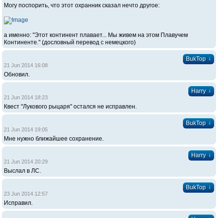
Могу поспорить, что этот охранник сказал нечто другое:
а именно: "Этот континент плавает... Мы живем на этом Плавучем
Континенте." (дословный перевод с немецкого)
↓
BukTop
21 Jun 2014 16:08
Обновил.
↓
Harry
21 Jun 2014 18:23
Квест "Лукового рыцаря" остался не исправлен.
↓
BukTop
21 Jun 2014 19:05
Мне нужно ближайшее сохранение.
↓
Harry
21 Jun 2014 20:29
Выслал в ЛС.
↓
BukTop
23 Jun 2014 12:57
Исправил.