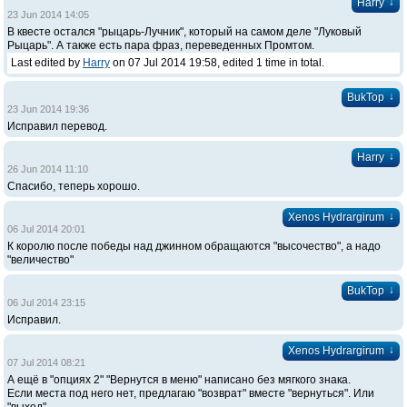
↓
Harry
23 Jun 2014 14:05
В квесте остался "рыцарь-Лучник", который на самом деле "Луковый
Рыцарь". А также есть пара фраз, переведенных Промтом.
Last edited by
Harry
on 07 Jul 2014 19:58, edited 1 time in total.
↓
BukTop
23 Jun 2014 19:36
Исправил перевод.
↓
Harry
26 Jun 2014 11:10
Спасибо, теперь хорошо.
↓
Xenos Hydrargirum
06 Jul 2014 20:01
К королю после победы над джинном обращаются "высочество", а надо
"величество"
↓
BukTop
06 Jul 2014 23:15
Исправил.
↓
Xenos Hydrargirum
07 Jul 2014 08:21
А ещё в "опциях 2" "Вернутся в меню" написано без мягкого знака.
Если места под него нет, предлагаю "возврат" вместе "вернуться". Или