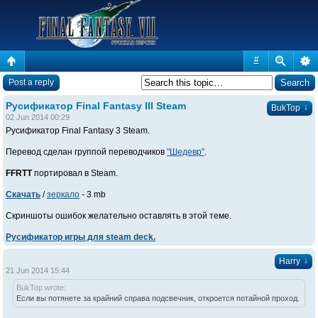
#
Post a reply
Русификатор Final Fantasy III Steam
↓
BukTop
02 Jun 2014 00:29
Русификатор Final Fantasy 3 Steam.
Перевод сделан группой переводчиков
"Шедевр"
.
FFRTT
портировал в Steam.
Скачать
/
зеркало
- 3 mb
Скриншоты ошибок желательно оставлять в этой теме.
Русификатор игры для steam deck.
↓
Harry
21 Jun 2014 15:44
BukTop wrote:
Если вы потянете за крайний справа подсвечник, откроется потайной проход.