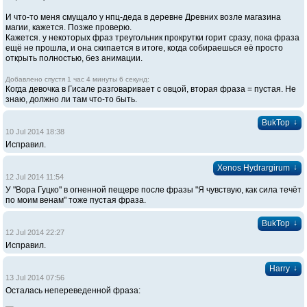
И что-то меня смущало у нпц-деда в деревне Древних возле магазина
магии, кажется. Позже проверю.
Кажется. у некоторых фраз треугольник прокрутки горит сразу, пока фраза
ещё не прошла, и она скипается в итоге, когда собираешься её просто
открыть полностью, без анимации.
Добавлено спустя 1 час 4 минуты 6 секунд:
Когда девочка в Гисале разговаривает с овцой, вторая фраза = пустая. Не
знаю, должно ли там что-то быть.
↓
BukTop
10 Jul 2014 18:38
Исправил.
↓
Xenos Hydrargirum
12 Jul 2014 11:54
У "Вора Гуцко" в огненной пещере после фразы "Я чувствую, как сила течёт
по моим венам" тоже пустая фраза.
↓
BukTop
12 Jul 2014 22:27
Исправил.
↓
Harry
13 Jul 2014 07:56
Осталась непереведенной фраза: