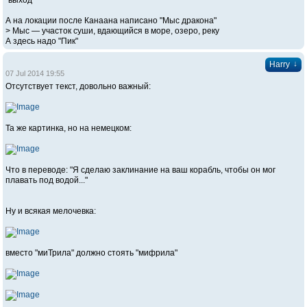
"выход"
А на локации после Канаана написано "Мыс дракона"
> Мыс — участок суши, вдающийся в море, озеро, реку
А здесь надо "Пик"
↓
Harry
07 Jul 2014 19:55
Отсутствует текст, довольно важный:
Та же картинка, но на немецком:
Что в переводе: "Я сделаю заклинание на ваш корабль, чтобы он мог
плавать под водой..."
Ну и всякая мелочевка:
вместо "миТрила" должно стоять "мифрила"