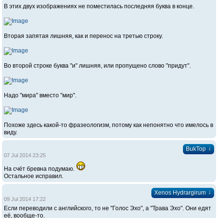
В этих двух изображениях не поместилась последняя буква в конце.
Вторая запятая лишняя, как и перенос на третью строку.
Во второй строке буква "и" лишняя, или пропущено слово "придут".
Надо "мира" вместо "мир".
Похоже здесь какой-то фразеологизм, потому как непонятно что имелось в
виду.
↓
BukTop
07 Jul 2014 23:25
На счёт бревна подумаю.
Остальное исправил.
↓
Xenos Hydrargirum
09 Jul 2014 17:22
Если переводили с английского, то не "Голос Эхо", а "Трава Эхо". Они едят
её, вообще-то.