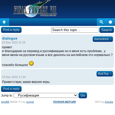
Post a reply
dialogue
↓
damodred
23 Dec 2015 11:16
привет
я благодарию за перевод и руссификацию но и меня есть проблема , у
меня меню на русском языке а все диалогы на английском это нормально ?
спасибо большое
↓
BukTop
23 Dec 2015 17:44
Приветствую, какая версия игры.
Post a reply
Jump to:
phpBB
Mobile © | by
nurgaf
ПОЛНАЯ ВЕРСИЯ
SEO by
Artodia
.