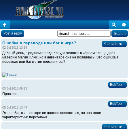
Post a reply
Ошибка в переводе или баг в игре?
↓
Карнифекс
02 Jul 2015 13:14
Добрый день, в родном городе Клауда человек в чёрном плаще даёт
материю Магия Плюс, но в инвентаре она не появилась. Это ошибка в
переводе или баг в стим версии игры?
↓
BukTop
03 Jul 2015 09:23
Проверю.
↓
BukTop
05 Jul 2015 13:44
Это не баг, в инвентаре не должно появляться, но повышает
характеристики персонажа.
↓
Карнифекс