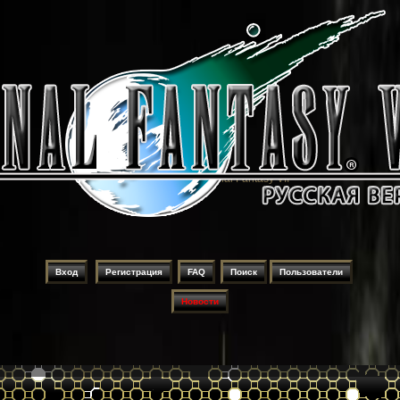
Русификация игры Final Fantasy VII
Вход
Регистрация
FAQ
Поиск
Пользователи
Новости