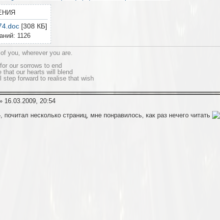
ЕНИЯ
74.doc
[308 КБ]
аний: 1126
 of you, wherever you are.
for our sorrows to end
that our hearts will blend
l step forward to realise that wish
» 16.03.2009, 20:54
-
, почитал несколько страниц, мне понравилось, как раз нечего читать