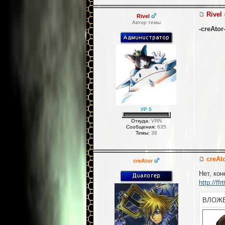
Rivel
Rivel
Автор темы
-creAtor
УР 5
Откуда:
VRN
Сообщения:
635
Темы:
38
creAt
creAtor
Нет, кон
http://ff
ВЛОЖ