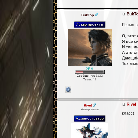
BukT
BukTop
Решил в
О, этот
Я всё с
И тишин
А это с
Дающий 
Тех мыс
УР 6
Сообщения:
1122
Темы:
41
Rivel
Rivel
Автор темы
класс)