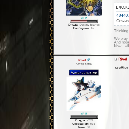
ВЛОЖ
48440
УР 2
Скачив
Откуда:
Destiny Islands
Сообщения:
62
Thinking
We pray 
And hope 
Now I wil
Rivel
Rivel
Автор темы
-creAtor
УР 5
Откуда:
VRN
Сообщения:
635
Темы:
38