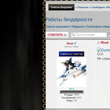
Список форумов
»
Общение
»
Свободное об
Работы бездарности
Список форумов
›
Общение
›
Свободное обще
Ответить
Rivel
Rivel
Автор темы
O,O
Не спра
УР 5
Откуда:
VRN
Сообщения:
635
Темы:
38