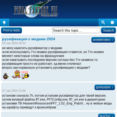
Post a reply
русификация с модами 2024
↓
анимеговно
24 Jan 2024 20:31
не могу накатить русификатор с модами
эсли использовать 7тх хеавен русификация ставится, но 7тх хеавен
меняет некоторые слова на французские
эсли накатывать последнюю версию сатоши без 7тх хеавена то
русификация просто не работает, хд меню отключал
вопрос как нормально установить русификацию с модами?
↓
gorkystyle
27 Jan 2024 21:00
установи сначала 7h, потом установи русификатор для твоей версии,
затем копируй файлы ff7.exe, FF7Config.exe, ff7_en.exe в дерикторию
установки 7th Heaven\Resources\FF7_1.02_Eng_Patch\... ну и любые моды
на шрифты приведут к крокозябрам
↓
BukTop