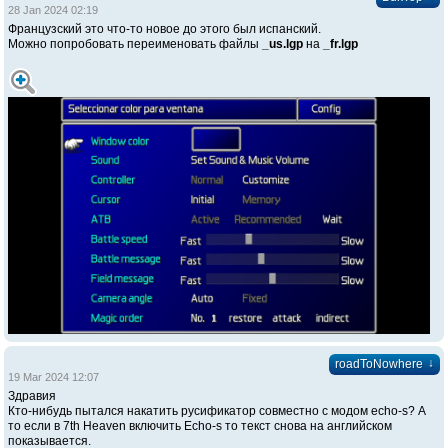
28 Jan 2024 02:19
Французский это что-то новое до этого был испанский.
Можно попробовать переименовать файлы
_us.lgp
на
_fr.lgp
↓
roadToNowhere
19 Mar 2024 12:07
Здравия
Кто-нибудь пытался накатить русификатор совместно с модом echo-s? А
то если в 7th Heaven включить Echo-s то текст снова на английском
показывается.