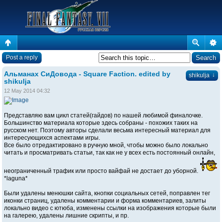
Post a reply
Альманах СиДовода - Square Faction. edited by
↓
shikulja
shikulja
12 May 2014 04:32
Представляю вам цикл статей(гайдов) по нашей любимой финалочке.
Большинство материала которые здесь собраны - похожих таких на
русском нет. Поэтому авторы сделали весьма интересный материал для
интересующихся аспектами игры.
Все было отредактировано в ручную мной, чтобы можно было локально
читать и просматривать статьи, так как не у всех есть постоянный онлайн,
неограниченный трафик или просто вайфай не достает до уборной.
*laguna*
Были удалены менюшки сайта, кнопки социальных сетей, поправлен тег
иконки страниц, удалены комментарии и форма комментариев, залиты
локально видео с ютюба, изменены ссылки на изображения которые были
на галерею, удалены лишние скрипты, и пр.