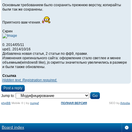
Основным требованием было сохранить прежнюю верстку, копирайты
были так же сохранены.
Приятного вам чтения.
Скрин
0. 2014/05/11
upd1. 2014/10/16
Добавлена новая статья, 2 статьи по фф9, правки.
Изменения оригинального сайта: оформление стало светлее и менее
объемным(windows8 like), js скрипты значительно увеличились в размере
и были также обновлены.
Ссылка
Hidden text. Registration required.
Post a reply
Jump to:
phpBB
Mobile © | by
nurgaf
ПОЛНАЯ ВЕРСИЯ
SEO by
Artodia
.
Board index